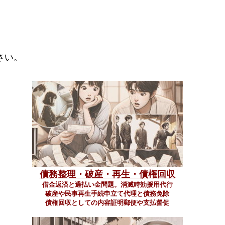
さい。
債務整理・破産・再生・債権回収
借金返済と過払い金問題。消滅時効援用代行
破産や民事再生手続申立て代理と債務免除
債権回収としての内容証明郵便や支払督促