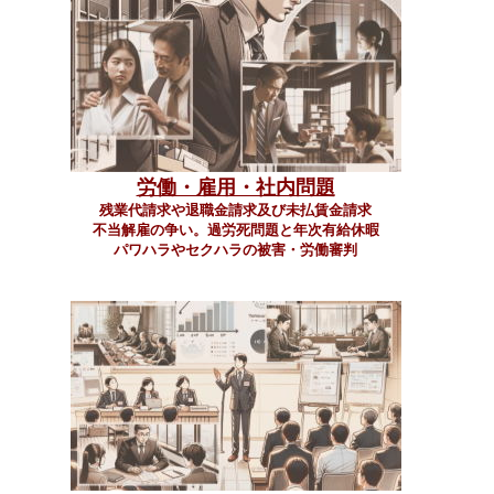
労働・雇用・社内問題
残業代請求や退職金請求及び未払賃金請求
不当解雇の争い。過労死問題と年次有給休暇
パワハラやセクハラの被害・労働審判