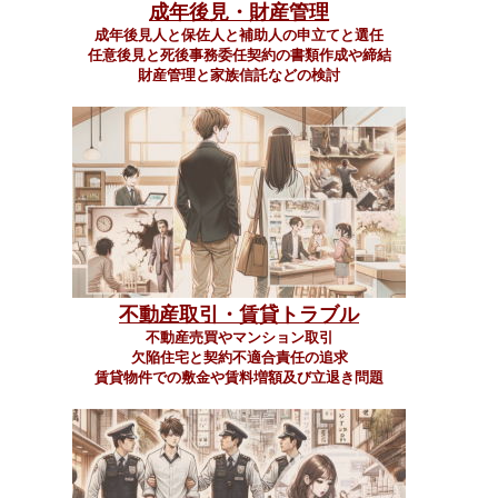
成年後見・財産管理
成年後見人と保佐人と補助人の申立てと選任
任意後見と死後事務委任契約の書類作成や締結
財産管理と家族信託などの検討
不動産取引・賃貸トラブル
不動産売買やマンション取引
欠陥住宅と契約不適合責任の追求
賃貸物件での敷金や賃料増額及び立退き問題