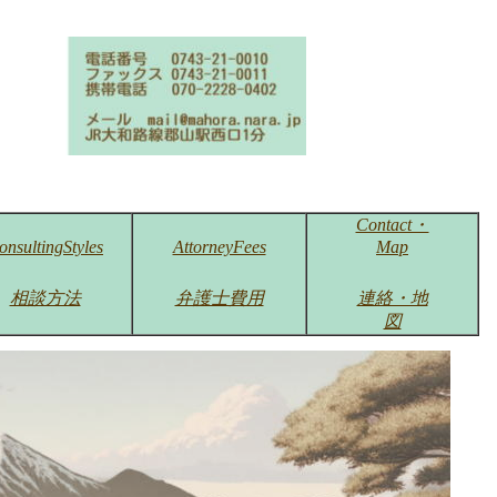
Contact・
onsultingStyles
AttorneyFees
Map
相談方法
弁護士費用
連絡・地
図