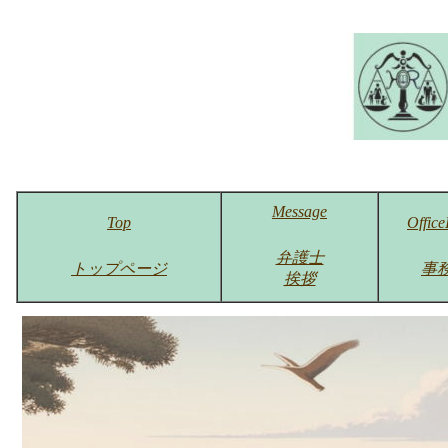
Message
Top
Office
弁護士
トップページ
事
挨拶