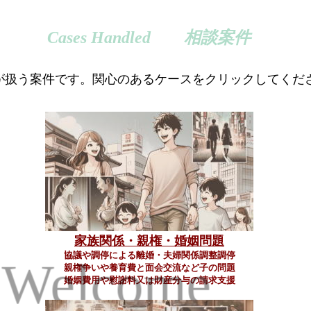
Cases Handled 相談案件
が扱う案件です。関心のあるケースをクリックしてくだ
家族関係・親権・婚姻問題
Welcome
協議や調停による離婚・夫婦関係調整調停
親権争いや養育費と面会交流など子の問題
婚姻費用や慰謝料又は財産分与の請求支援